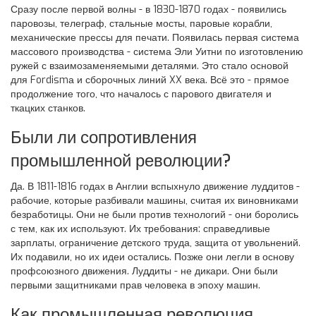
Сразу после первой волны - в 1830-1870 годах - появились
паровозы, телеграф, стальные мосты, паровые корабли,
механические прессы для печати. Появилась первая система
массового производства - система Эли Уитни по изготовлению
ружей с взаимозаменяемыми деталями. Это стало основой
для Fordismа и сборочных линий XX века. Всё это - прямое
продолжение того, что началось с парового двигателя и
ткацких станков.
Были ли сопротивления
промышленной революции?
Да. В 1811-1816 годах в Англии вспыхнуло движение луддитов -
рабочие, которые разбивали машины, считая их виновниками
безработицы. Они не были против технологий - они боролись
с тем, как их используют. Их требования: справедливые
зарплаты, ограничение детского труда, защита от увольнений.
Их подавили, но их идеи остались. Позже они легли в основу
профсоюзного движения. Луддиты - не дикари. Они были
первыми защитниками прав человека в эпоху машин.
Как промышленная революция