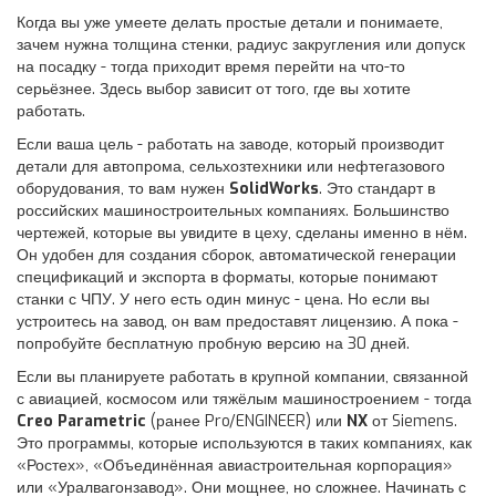
Когда вы уже умеете делать простые детали и понимаете,
зачем нужна толщина стенки, радиус закругления или допуск
на посадку - тогда приходит время перейти на что-то
серьёзнее. Здесь выбор зависит от того, где вы хотите
работать.
Если ваша цель - работать на заводе, который производит
детали для автопрома, сельхозтехники или нефтегазового
оборудования, то вам нужен
SolidWorks
. Это стандарт в
российских машиностроительных компаниях. Большинство
чертежей, которые вы увидите в цеху, сделаны именно в нём.
Он удобен для создания сборок, автоматической генерации
спецификаций и экспорта в форматы, которые понимают
станки с ЧПУ. У него есть один минус - цена. Но если вы
устроитесь на завод, он вам предоставят лицензию. А пока -
попробуйте бесплатную пробную версию на 30 дней.
Если вы планируете работать в крупной компании, связанной
с авиацией, космосом или тяжёлым машиностроением - тогда
Creo Parametric
(ранее Pro/ENGINEER) или
NX
от Siemens.
Это программы, которые используются в таких компаниях, как
«Ростех», «Объединённая авиастроительная корпорация»
или «Уралвагонзавод». Они мощнее, но сложнее. Начинать с