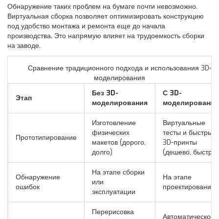
Обнаружение таких проблем на бумаге почти невозможно.
Виртуальная сборка позволяет оптимизировать конструкцию
под удобство монтажа и ремонта еще до начала
производства. Это напрямую влияет на трудоемкость сборки
на заводе.
Сравнение традиционного подхода и использования 3D-
моделирования
Без 3D-
С 3D-
Этап
моделирования
моделировани
Изготовление
Виртуальные
физических
тесты и быстрые
Прототипирование
макетов (дорого,
3D-принты
долго)
(дешево, быстро)
На этапе сборки
Обнаружение
На этапе
или
ошибок
проектирования
эксплуатации
Перерисовка
Автоматическое