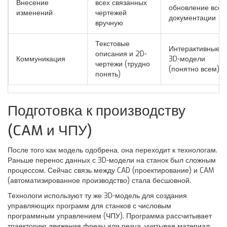
Внесение
всех связанных
обновление всей
изменений
чертежей
документации
вручную
Текстовые
Интерактивные
описания и 2D-
Коммуникация
3D-модели
чертежи (трудно
(понятно всем)
понять)
Подготовка к производству
(CAM и ЧПУ)
После того как модель одобрена, она переходит к технологам.
Раньше перенос данных с 3D-модели на станок был сложным
процессом. Сейчас связь между CAD (проектирование) и CAM
(автоматизированное производство) стала бесшовной.
Технологи используют ту же 3D-модель для создания
управляющих программ для станков с числовым
программным управлением (ЧПУ). Программа рассчитывает
траекторию движения фрезы или резца, учитывая материал