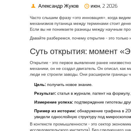
Александр Жуков
июн, 2 2026
Часто слышим фразу «это инновация», когда видим 
механизмов
путаница между терминами стоит денег
Если вы не понимаете разницы между научным прор
Давайте разберемся, почему открытие - это только 
Суть открытия: момент «Э
Открытие
- это
первое выявление ранее неизвестно
механики, он не создал двигатель. Он описал, как 
люди не строили заводы. Они расширили границы ч
Цель:
получить новое знание.
Результат:
статья в журнале, патент на формулу
Измерение успеха:
подтверждение гипотезы дру
Пример из истории:
обнаружение графена в 200
увидели однослойную структуру под микроскопом.
В контексте
промышленности
- это
сектор экономик
исследовательского института). Без следующего ша