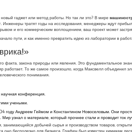
новый гаджет или метод работы. Но так ли это? В мире
машиност
. Инженеры тратят годы на исследования, менеджеры ждут прибыли 
ывом и его коммерческим воплощением, ваш проект может застрят
начало пути, и как именно превратить идею из лаборатории в рабо
врика!»
го факта, закона природы или явления
.
Это фундаментальное знан
мир работает. То же самое произошло, когда Максвелл объединил э
еловеческого понимания.
, научная конференция.
гими учеными.
4 году Андреем Геймом и Константином Новоселовым. Они просто 
 Мир узнал о материале, который прочнее стали и проводит ток л
и, занимающийся добычей сырья и производством товаров
, открыт
га оно бесполезно для бизнеса. Графен был известен химикам десят