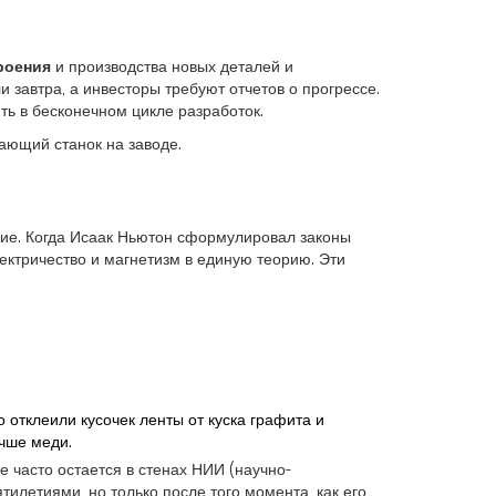
роения
и
производства новых деталей и
завтра, а инвесторы требуют отчетов о прогрессе.
ь в бесконечном цикле разработок.
тающий станок на заводе.
ие. Когда Исаак Ньютон сформулировал законы
лектричество и магнетизм в единую теорию. Эти
отклеили кусочек ленты от куска графита и
учше меди.
ие часто остается в стенах НИИ (научно-
илетиями, но только после того момента, как его