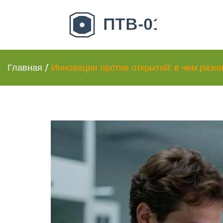
Главная
/
Инновации против открытий: в чем разни