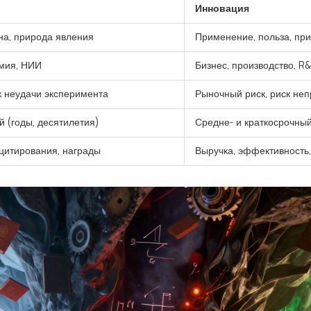
Инновация
на, природа явления
Применение, польза, пр
емия, НИИ
Бизнес, производство, R
к неудачи эксперимента
Рыночный риск, риск не
 (годы, десятилетия)
Средне- и краткосрочный
цитирования, награды
Выручка, эффективность,