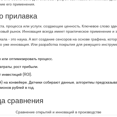
ние его применения.
до прилавка
та, процесса или услуги, создающее ценность
.
Ключевое слово здес
новый рынок. Инновация всегда имеет практическое применение и 
ала - это наука. А вот создание сенсоров на основе графена, кот
то уже инновация. Или разработка покрытия для режущего инструме
 или оптимизировать процесс.
атраты, рост прибыли.
 инвестиций (ROI).
й
)
на конвейере. Датчики собирают данные, алгоритмы предсказыва
ионов рублей в год.
ца сравнения
Сравнение открытий и инноваций в производстве