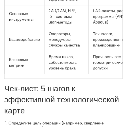
CAD/CAM, ERP,
CAD‑пакеты, расч
Основные
IoT‑системы,
программы (ANSY
инструменты
lean‑методы
Abaqus)
Операторы,
Технологи,
Взаимодействие
менеджеры,
производственны
службы качества
планировщики
Время цикла,
Прочность, вес,
Ключевые
себестоимость,
геометрические
метрики
уровень брака
допуски
Чек‑лист: 5 шагов к
эффективной технологической
карте
Определите цель операции (например, сверление