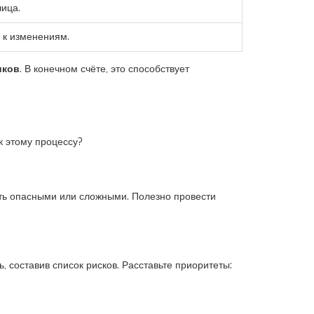
ица.
 к изменениям.
иков
. В конечном счёте, это способствует
к этому процессу?
ыть опасными или сложными. Полезно провести
 составив список рисков. Расставьте приоритеты: