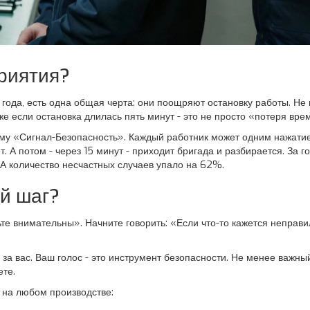
риятия?
 года, есть одна общая черта: они поощряют остановку работы. Не 
 если остановка длилась пять минут - это не просто «потеря врем
ему «Сигнал-Безопасность». Каждый работник может одним нажатие
 А потом - через 15 минут - приходит бригада и разбирается. За го
 А количество несчастных случаев упало на 62%.
ий шаг?
ьте внимательны». Начните говорить: «Если что-то кажется неправи
о за вас. Ваш голос - это инструмент безопасности. Не менее важны
ете.
 на любом производстве: