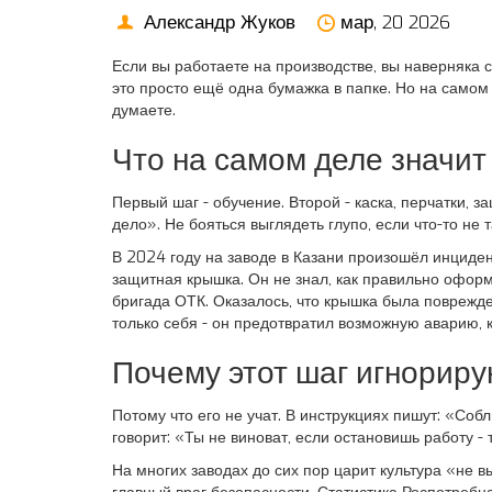
Александр Жуков
мар, 20 2026
Если вы работаете на производстве, вы наверняка с
это просто ещё одна бумажка в папке. Но на самом д
думаете.
Что на самом деле значит
Первый шаг - обучение. Второй - каска, перчатки, з
дело». Не бояться выглядеть глупо, если что-то не т
В 2024 году на заводе в Казани произошёл инциден
защитная крышка. Он не знал, как правильно оформи
бригада ОТК. Оказалось, что крышка была поврежден
только себя - он предотвратил возможную аварию, к
Почему этот шаг игнориру
Потому что его не учат. В инструкциях пишут: «Соб
говорит: «Ты не виноват, если остановишь работу - 
На многих заводах до сих пор царит культура «не в