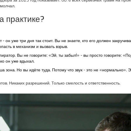
адзора за 2025 год показывает: 68% всех серьёзных травм на произ
омолчал.
а практике?
 - он уже три дня так стоит. Вы не знаете, кто его должен закручи
опасть в механизм и вызвать взрыв.
иратор. Вы не говорите: «Эй, ты забыл!» - вы просто говорите: «По
ько он уже вдыхал.
а зона. Но вы идёте туда. Потому что звук - это не «нормально». Эт
нтов. Никаких разрешений. Только смелость и ответственность.