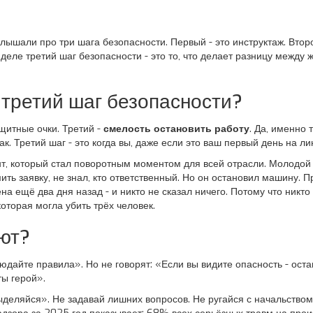
лышали про три шага безопасности. Первый - это инструктаж. Второ
еле третий шаг безопасности - это то, что делает разницу между ж
 третий шаг безопасности?
ащитные очки. Третий -
смелость остановить работу
. Да, именно 
ак. Третий шаг - это когда вы, даже если это ваш первый день на ли
т, который стал поворотным моментом для всей отрасли. Молодой 
ть заявку, не знал, кто ответственный. Но он остановил машину. 
а ещё два дня назад - и никто не сказал ничего. Потому что никт
оторая могла убить трёх человек.
ют?
людайте правила». Но не говорят: «Если вы видите опасность - ост
ты герой».
ыделяйся». Не задавай лишних вопросов. Не ругайся с начальством