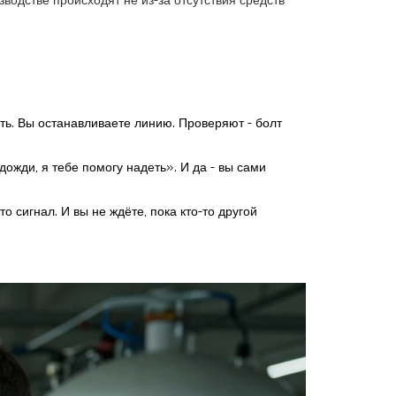
водстве происходят не из-за отсутствия средств
вать. Вы останавливаете линию. Проверяют - болт
дожди, я тебе помогу надеть». И да - вы сами
о сигнал. И вы не ждёте, пока кто-то другой