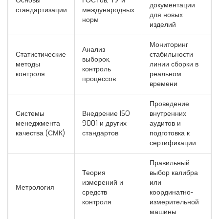
Основы
ГОСТов, ТУ и
документации
стандартизации
международных
для новых
норм
изделий
Мониторинг
Анализ
Статистические
стабильности
выборок,
методы
линии сборки в
контроль
контроля
реальном
процессов
времени
Проведение
Системы
Внедрение ISO
внутренних
менеджмента
9001 и других
аудитов и
качества (СМК)
стандартов
подготовка к
сертификации
Правильный
Теория
выбор калибра
измерений и
или
Метрология
средств
координатно-
контроля
измерительной
машины