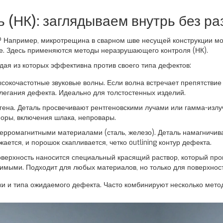
 (НК): заглядываем внутрь без р
? Например, микротрещина в сварном шве несущей конструкции мост
оте. Здесь применяются методы
неразрушающего контроля (НК)
.
дая из которых эффективна против своего типа дефектов:
сокочастотные звуковые волны. Если волна встречает препятствие 
легания дефекта. Идеально для толстостенных изделий.
гена. Деталь просвечивают рентгеновскими лучами или гамма-излу
поры, включения шлака, непровары.
ерромагнитными материалами (сталь, железо). Деталь намагничив
ется, и порошок скапливается, четко outlining контур дефекта.
верхность наносится специальный красящий раствор, который про
имыми. Подходит для любых материалов, но только для поверхнос
ки и типа ожидаемого дефекта. Часто комбинируют несколько мето