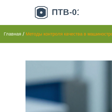
Главная
/
Методы контроля качества в машиностро