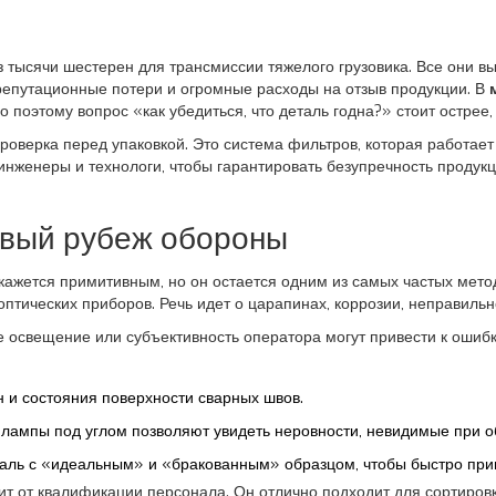
з тысячи шестерен для трансмиссии тяжелого грузовика. Все они в
, репутационные потери и огромные расходы на отзыв продукции. В
 поэтому вопрос «как убедиться, что деталь годна?» стоит острее,
проверка перед упаковкой. Это система фильтров, которая работае
нженеры и технологи, чтобы гарантировать безупречность продукц
рвый рубеж обороны
кажется примитивным, но он остается одним из самых частых мет
тических приборов. Речь идет о царапинах, коррозии, неправильн
ое освещение или субъективность оператора могут привести к оши
 и состояния поверхности сварных швов.
ампы под углом позволяют увидеть неровности, невидимые при о
аль с «идеальным» и «бракованным» образцом, чтобы быстро при
сит от квалификации персонала. Он отлично подходит для сортировк