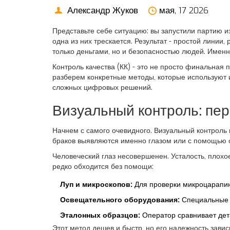
Александр Жуков
мая, 17 2026
Представьте себе ситуацию: вы запустили партию и
одна из них трескается. Результат - простой линии
только деньгами, но и безопасностью людей. Именно
Контроль качества (КК) - это не просто финальная 
разберем конкретные методы, которые используют и
сложных цифровых решений.
Визуальный контроль: пе
Начнем с самого очевидного.
Визуальный контроль
браков выявляются именно глазом или с помощью оп
Человеческий глаз несовершенен. Усталость, плох
редко обходится без помощи:
Луп и микроскопов:
Для проверки микроцарапин
Освещательного оборудования:
Специальные л
Эталонных образцов:
Оператор сравнивает дет
Этот метод дешев и быстр, но его надежность зави