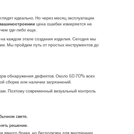
ыглядят идеально. Но через месяц эксплуатации
машиностроении
цена ошибки измеряется не
 чем где-либо еще.
т на каждом этапе создания изделия. Сегодня мы
ии. Мы пройдем путь от простых инструментов до
одов обнаружения дефектов. Около 60-70% всех
ой сборке или наличии загрязнений.
бкам. Поэтому современный визуальный контроль
бычном свете.
нять решение.
и явного брака, но бесполезен для внутренних