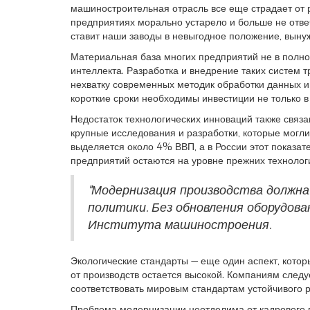
машиностроительная отрасль все еще страдает от р
предприятиях морально устарело и больше не отв
ставит наши заводы в невыгодное положение, выну
Материальная база многих предприятий не в полн
интеллекта. Разработка и внедрение таких систем т
нехватку современных методик обработки данных и
короткие сроки необходимы инвестиции не только в
Недостаток технологических инноваций также связа
крупные исследования и разработки, которые мог
выделяется около 4% ВВП, а в России этот показат
предприятий остаются на уровне прежних технологи
"Модернизация производства должна
политики. Без обновления оборудов
Института машиностроения.
Экологические стандарты — еще один аспект, котор
от производств остается высокой. Компаниям следу
соответствовать мировым стандартам устойчивого р
Проблема модернизации неотделима от кадрового во