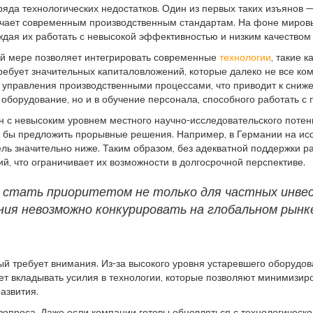
яда технологических недостатков. Один из первых таких изъянов —
ечает современным производственным стандартам. На фоне мировы
ждая их работать с невысокой эффективностью и низким качеством
ой мере позволяет интегрировать современные
технологии
, такие 
ребует значительных капиталовложений, которые далеко не все ком
 управления производственными процессами, что приводит к сниж
 оборудование, но и в обучение персонала, способного работать с
н с невысоким уровнем местного научно-исследовательского потен
ли бы предложить прорывные решения. Например, в Германии на и
ель значительно ниже. Таким образом, без адекватной поддержки 
й, что ограничивает их возможности в долгосрочной перспективе.
 стать приоритетом не только для частных инвес
ания невозможно конкурировать на глобальном рынк
ый требует внимания. Из-за высокого уровня устаревшего оборудо
ет вкладывать усилия в технологии, которые позволяют минимизир
азвития.
проса. Даже если компании готовы обновляться с технологической 