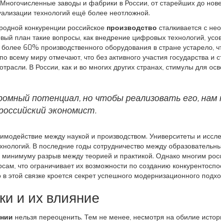
. Многочисленные заводы и фабрики в России, от старейших до нов
туализации технологий ещё более неотложной.
родной конкуренции российское
производство
сталкивается с не
рвый план такие вопросы, как внедрение цифровых технологий, ус
 более 60% производственного оборудования в стране устарело, ч
о всему миру отмечают, что без активного участия государства и 
трасли. В России, как и во многих других странах, стимулы для о
мный потенциал, но чтобы реализовать его, нам 
российский экономист.
имодействие между наукой и производством. Университеты и иссл
хнологий. В последние годы сотрудничество между образовател
к минимуму разрыв между теорией и практикой. Однако многим рос
сам, что ограничивает их возможности по созданию конкурентоспо
 в этой связке кроется секрет успешного модернизационного подх
ки и их влияние
нии
нельзя переоценить. Тем не менее, несмотря на обилие истор