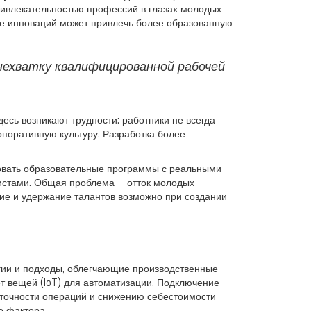
привлекательностью профессий в глазах молодых
ние инноваций может привлечь более образованную
ехватку квалифицированной рабочей
сь возникают трудности: работники не всегда
рпоративную культуру. Разработка более
ровать образовательные программы с реальными
истами. Общая проблема — отток молодых
ние и удержание талантов возможно при создании
гии и подходы, облегчающие производственные
т вещей (IoT) для автоматизации. Подключение
 точности операций и снижению себестоимости
о фактора.