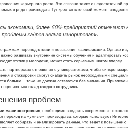
аправления карьерного роста. Это связано также с недостаточной 
няемых в ряде производств. Тут кроется ключевой момент: внедре
лы экономики, более 60% предприятий отмечают н
 проблемы кадров нельзя игнорировать.
ограммам переподготовки и повышения квалификации. Однако и зде
те важно развивать внутренние системы обучения и адаптировать ко
ходят отклик у молодежи, может стать серьезным шагом вперед.
вать партнерские отношения с университетами, чтобы синхронизи
чения и стажировки смогут снабдить рынок необходимыми специал
ится больше — тоже не должна оставаться без внимания. Привлече
т оцениваться вклад каждого сотрудника.
ешения проблем
тии
машиностроения
, необходимо внедрять современные техноло
я переход на «умные» производства, которые используют Интерне
зволяет собирать и анализировать данные, что ведет к повышению
изировать использование ресурсов, уменьшая влияние человеческог