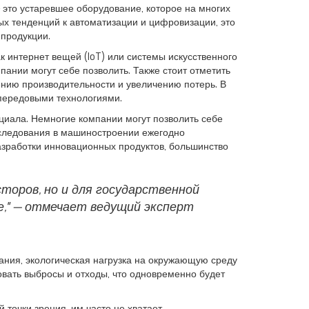
 это устаревшее оборудование, которое на многих
х тенденций к автоматизации и цифровизации, это
 продукции.
как интернет вещей (IoT) или системы искусственного
пании могут себе позволить. Также стоит отметить
ению производительности и увеличению потерь. В
 передовыми технологиями.
циала. Немногие компании могут позволить себе
сследования в машиностроении ежегодно
разработки инновационных продуктов, большинство
торов, но и для государственной
е," — отмечает ведущий эксперт
вания, экологическая нагрузка на окружающую среду
овать выбросы и отходы, что одновременно будет
точки зрения, им часто не хватает