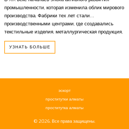
промышленности, которая изменила облик мирового
производства. Фабрики тех лет стали
производственными центрами, где создавались
текстильные изделия, металлургическая продукция,
механизмы и многое другое. Появление новых
УЗНАТЬ БОЛЬШЕ
технологий и изобретений способствовало росту и
усложнению прокатки промышленности. Эта статья
расскажет о том, какие изделия выпускались на
фабриках и как это повлияло на экономику и
общество.
эскорт
проститутки алматы
проститутка алматы
© 2026. Все права защищены.