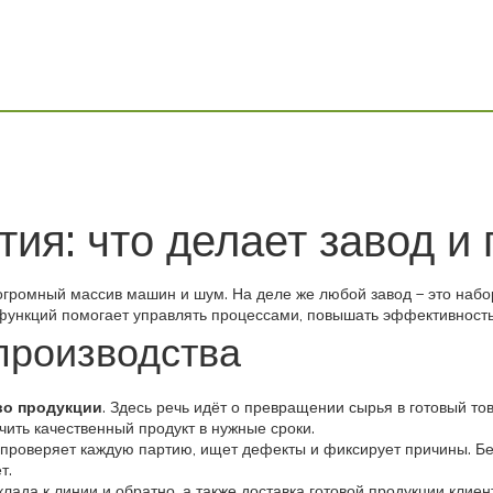
ия: что делает завод и
я огромный массив машин и шум. На деле же любой завод – это наб
 функций помогает управлять процессами, повышать эффективность
производства
во продукции
. Здесь речь идёт о превращении сырья в готовый тов
учить качественный продукт в нужные сроки.
у проверяет каждую партию, ищет дефекты и фиксирует причины. Бе
т.
клада к линии и обратно, а также доставка готовой продукции кли