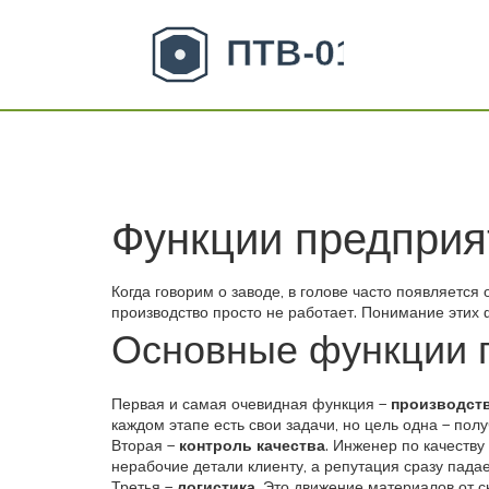
Функции предприят
Когда говорим о заводе, в голове часто появляетс
производство просто не работает. Понимание этих
Основные функции 
Первая и самая очевидная функция –
производст
каждом этапе есть свои задачи, но цель одна – пол
Вторая –
контроль качества
. Инженер по качеств
нерабочие детали клиенту, а репутация сразу падае
Третья –
логистика
. Это движение материалов от с