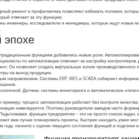
ярный ремонт и профилактика позволяют избежать поломок, которы
орый отвечает за эту функцию.
ваны инженеры, исследователи и менеджеры, которые ищут новые м
.
 эпохе
 традиционным функциям добавились новые роли. Автоматизирова
циалисты по автоматизации отвечают за настройку контроллеров, 
т. Он позволяет создать виртуальную копию производственного п
етры на выход продукции.
ым направлением. Системы ERP, MES и SCADA собирают информаци
ешения.
ологичной. Датчики, системы мониторинга и автоматическое отклю
к примеру, процесс автоматизации работает без контроля качества,
изации нивелируется. Поэтому руководители заводов часто форми
.Подытоживая, функции предприятия – это не просто список задач, 
ожет вам лучше планировать проекты, быстрее находить узкие ме
‑м году, начните с оценки текущего состояния функций и подгонки
Функции производителя: заче