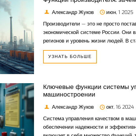
Александр Жуков
июн, 1 2025
Производители — это не просто поста
экономической системе России. Они в
регионов и уровень жизни людей. В ст
строится их работа и почему без них
УЗНАТЬ БОЛЬШЕ
факты о современных предприятиях и 
на производстве.
Ключевые функции системы уп
машиностроении
Александр Жуков
окт, 16 2024
Система управления качеством в маш
обеспечении надежности и эффективн
включает в себя множество функций, т