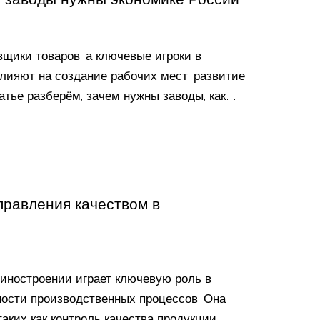
вщики товаров, а ключевые игроки в
лияют на создание рабочих мест, развитие
атье разберём, зачем нужны заводы, как
 невозможен прогресс. Узнаете неожиданные
советы для тех, кто думает строить бизнес
равления качеством в
иностроении играет ключевую роль в
ости производственных процессов. Она
аких как контроль качества продукции,