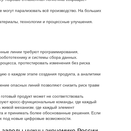
е могут парализовать всё производство. На больших
атериалы, технологии и процессные улучшения.
нные линии требуют программирования,
робототехнику и системы сбора данных.
роцесса, протестировать изменения без риска
ю о каждом этапе создания продукта, а аналитики
чение опасных линий позволяют снизить риск травм
 готовый продукт может не соответствовать
руют кросс‑функциональные команды, где каждый
а живой механизм, где каждый элемент
ста и принимать более обоснованные решения. Если
 их под новые цифровые возможности.
м заводы нужны экономике России