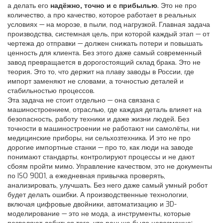
а делать его
надёжно, точно и с прибылью
. Это не про
количество, а про качество, которое работает в реальных
условиях — на морозе, в пыли, под нагрузкой.
Главная задача
производства
,
системная цель, при которой каждый этап — от
чертежа до отправки — должен снижать потери и повышать
ценность для клиента
. Без этого даже самый современный
завод превращается в дорогостоящий склад брака.
Это не
теория. Это то, что держит на плаву заводы в России, где
импорт заменяют не словами, а точностью деталей и
стабильностью процессов.
Эта задача не стоит отдельно — она связана с
машиностроением
,
отраслью, где каждая деталь влияет на
безопасность, работу техники и даже жизни людей
. Без
точности в машиностроении не работают ни самолёты, ни
медицинские приборы, ни сельхозтехника. И это не про
дорогие импортные станки — про то, как люди на заводе
понимают стандарты, контролируют процессы и не дают
сбоям пройти мимо.
Управление качеством
,
это не документы
по ISO 9001, а ежедневная привычка проверять,
анализировать, улучшать
. Без него даже самый умный робот
будет делать ошибки. А
производственные технологии
,
включая цифровые двойники, автоматизацию и 3D-
моделирование
— это не мода, а инструменты, которые