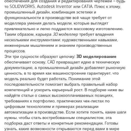
обеспечения для создания и редактирования чертежей
– будь
то SOLIDWORKS, Autodesk Inventor или CATIA. Плюс к этому,
промышленный дизайн
,
комбинация эстетики и
функциональности в производстве
всё чаще требует от
моделлера умения делать модели, которые выглядят
привлекательно и легко поддаются массовому изготовлению.
Таким образом,
карьера 3D моделлер
требует владения
несколькими инструментами: художественными навыками,
инженерным мышлением и знанием производственных
процессов.
Эти три сущности образуют цепочку:
3D моделирование
обеспечивает основу, CAD превращает идею в техническую
документацию, а промышленный дизайн добавляет рыночную
ценность, в то время как машиностроение гарантирует, что
модель реально будет работать. Понимание этой
последовательности помогает выбрать правильный набор
компетенций и ускорить карьерный рост. В подборке ниже вы
найдёте статьи о самых высокооплачиваемых позициях,
требованиях к портфолио, практических чек‑листах по
цифровым технологиям и примерах реализации
автоматизации в производстве. Если хотите понять, какие шаги
нужны, чтобы стать востребованным специалистом, эта
подборка даст ответы и конкретные рекомендации. Готовы
узнать, какие возможности открываются перед вами в мире