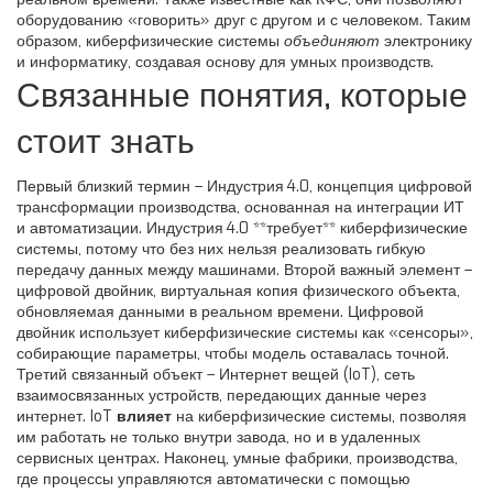
оборудованию «говорить» друг с другом и с человеком. Таким
образом, киберфизические системы
объединяют
электронику
и информатику, создавая основу для умных производств.
Связанные понятия, которые
стоит знать
Первый близкий термин –
Индустрия 4.0
,
концепция цифровой
трансформации производства, основанная на интеграции ИТ
и автоматизации
. Индустрия 4.0 **требует** киберфизические
системы, потому что без них нельзя реализовать гибкую
передачу данных между машинами. Второй важный элемент –
цифровой двойник
,
виртуальная копия физического объекта,
обновляемая данными в реальном времени
. Цифровой
двойник использует киберфизические системы как «сенсоры»,
собирающие параметры, чтобы модель оставалась точной.
Третий связанный объект –
Интернет вещей (IoT)
,
сеть
взаимосвязанных устройств, передающих данные через
интернет
. IoT
влияет
на киберфизические системы, позволяя
им работать не только внутри завода, но и в удаленных
сервисных центрах. Наконец,
умные фабрики
,
производства,
где процессы управляются автоматически с помощью