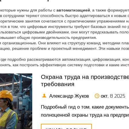
 которые нужны для работы с
автоматизацией
, а также формируе
в сотрудники теряют способность быстро адаптироваться к новым с
еоретические занятия сочетаются с практическими упражнениями 
ся в том, что цифровые инструменты требуют базовых знаний по 
льзоваться цифровыми двойниками, они могут предсказывать полом
повышает общую производительность предприятия.
 и организационные. Они влияют на структуру команд, методики пл
икацию, решение проблем и проектный менеджмент. Эти навыки по
где подробно рассматриваются автоматизация, цифровизация, конт
ять, как построить эффективную систему подготовки и какие инст
Охрана труда на производств
требования
Александр Жуков
окт, 8 2025
Подробный гид о том, какие документ
полноценной охраны труда на предпри