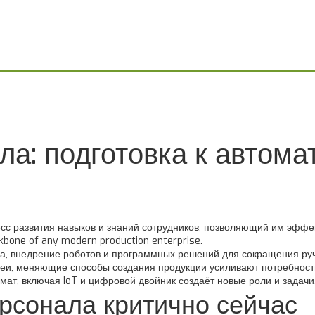
а: подготовка к автома
есс развития навыков и знаний сотрудников, позволяющий им эффе
ckbone of any modern production enterprise.
ва
,
внедрение роботов и программных решений для сокращения руч
деи, меняющие способы создания продукции
усиливают потребность
мат, включая IoT и цифровой двойник
создаёт новые роли и задачи
рсонала критично сейчас