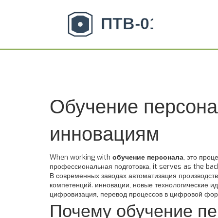
Обучение персонал
инновациям
When working with
обучение персонала
,
это проц
профессиональная подготовка
, it serves as the ba
В современных заводах
автоматизация производст
компетенций.
инновации
,
новые технологические и
цифровизация
,
перевод процессов в цифровой фор
Почему обучение пе