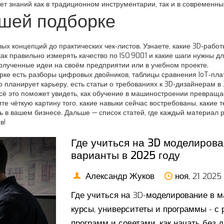
ет знаний как в традиционном инструментарии, так и в современн
ашей подборке
ых концепций до практических чек‑листов. Узнаете, какие 3D‑рабо
ак правильно измерять качество по ISO 9001 и какие шаги нужны 
полученные идеи на своём предприятии или в учебном проекте.
рке есть разборы цифровых двойников, таблицы сравнения IoT‑пл
 планирует карьеру, есть статьи о требованиях к 3D‑дизайнерам в 
Всё это поможет увидеть, как обучение в машиностроении превраща
е чёткую картину того, какие навыки сейчас востребованы, какие т
ть в вашем бизнесе. Дальше — список статей, где каждый материал
в!
Где учиться на 3D моделиров
варианты в 2025 году
Александр Жуков
ноя, 21 2025
Где учиться на 3D-моделирование в 
курсы, университеты и программы - с
программ и советами, как начать без 