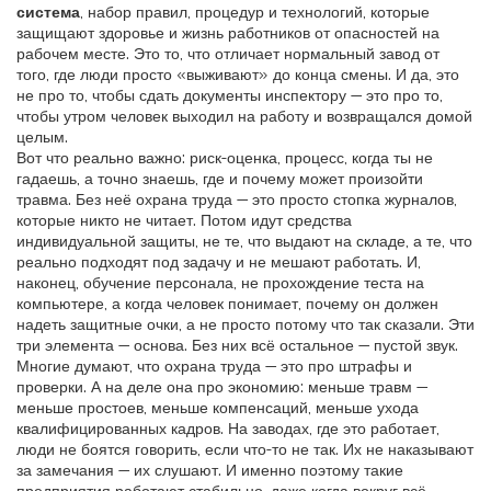
система
,
набор правил, процедур и технологий, которые
защищают здоровье и жизнь работников от опасностей на
рабочем месте
. Это то, что отличает нормальный завод от
того, где люди просто «выживают» до конца смены. И да, это
не про то, чтобы сдать документы инспектору — это про то,
чтобы утром человек выходил на работу и возвращался домой
целым.
Вот что реально важно:
риск-оценка
,
процесс, когда ты не
гадаешь, а точно знаешь, где и почему может произойти
травма
. Без неё охрана труда — это просто стопка журналов,
которые никто не читает. Потом идут
средства
индивидуальной защиты
,
не те, что выдают на складе, а те, что
реально подходят под задачу и не мешают работать
. И,
наконец,
обучение персонала
,
не прохождение теста на
компьютере, а когда человек понимает, почему он должен
надеть защитные очки, а не просто потому что так сказали
. Эти
три элемента — основа. Без них всё остальное — пустой звук.
Многие думают, что охрана труда — это про штрафы и
проверки. А на деле она про экономию: меньше травм —
меньше простоев, меньше компенсаций, меньше ухода
квалифицированных кадров. На заводах, где это работает,
люди не боятся говорить, если что-то не так. Их не наказывают
за замечания — их слушают. И именно поэтому такие