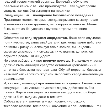
годовой теоретический семинар. Включай в обучение
реальные кейсы с вашего производства – так будет проще
увидеть, как ошибки выглядят на практике.
Следующий шаг –
поощрение безопасного поведения
.
Признание коллег, которые всегда закрывают крышку после
использования инструмента, мотивирует остальных. Может
быть система бонусов за отсутствие травм в течение
квартала?
Обязательно веди
журнал инцидентов
. Даже если случилось
почти несчастье, записывай детали: где, когда, какие действия
привели к риску. Анализируя такие записи, ты найдёшь
скрытые уязвимости и сможешь их устранить до того, как
случится реальный инцидент.
Не стоит забывать и про
первую помощь
. На каждом участке
должно быть минимум средство остановки кровотечений и
аптечка с базовыми препаратами. Обучай персонал базовым
навыкам: как наложить жгут или выполнить сердечно‑лёгочную
реанимацию.
И, наконец, планируй
чрезвычайные ситуации
. Регулярные
эвакуационные учения помогают людям действовать без
паники. Карты эвакуации, указатели выхода и место сбора
должны быть видимы даже в темноте.
Собрав все эти элементы – экипировку, инструкции,
техобслуживание, технологии, обучение и план действий – ты