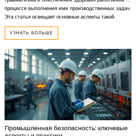
процессе выполнения ими производственных задач.
Эта статья освещает основные аспекты такой
безопасности, раскрывает важные понятия и
УЗНАТЬ БОЛЬШЕ
предложит полезные советы по созданию
безопасной рабочей среды. Читатели узнают, какие
факторы могут повлиять на уровень безопасности
на производственных предприятиях и какие шаги
могут быть предприняты для минимизации рисков.
Понимание и соблюдение норм безопасности
критически важно для поддержания здоровья
работников и бесперебойного функционирования
производства.
Промышленная безопасность: ключевые
аспекты и практики