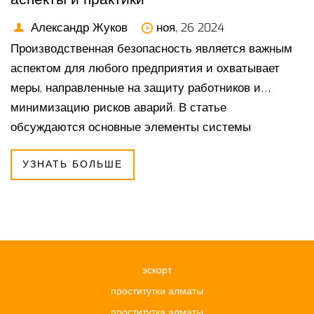
Александр Жуков
ноя, 26 2024
Производственная безопасность является важным
аспектом для любого предприятия и охватывает
меры, направленные на защиту работников и
минимизацию рисков аварий. В статье
обсуждаются основные элементы системы
безопасности на производстве, такие как
УЗНАТЬ БОЛЬШЕ
идентификация рисков, обучение персонала и
использование защитного оборудования. Также
рассматриваются примеры успешного внедрения
системы безопасности и приводятся практические
рекомендации по улучшению условий труда.
Особое внимание уделяется инновационным
эскорт
подходам и технологиям в области безопасности.
проститутки алматы
проститутка алматы