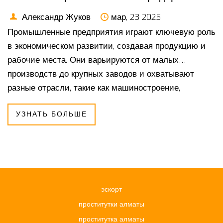
Александр Жуков
мар, 23 2025
Промышленные предприятия играют ключевую роль
в экономическом развитии, создавая продукцию и
рабочие места. Они варьируются от малых
производств до крупных заводов и охватывают
разные отрасли, такие как машиностроение,
химическая индустрия и электроника. Понимание
УЗНАТЬ БОЛЬШЕ
структуры и функций промышленных предприятий
помогает эффективнее управлять процессами и
внедрять инновации. В статье описываются
основные элементы и процессы заводов, а также
даются практичные советы по их развитию.
эскорт
проститутки алматы
проститутка алматы