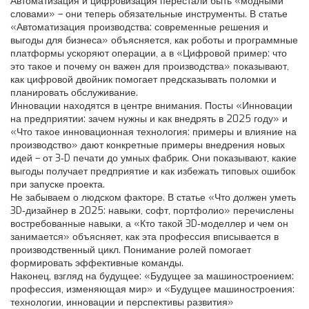
Автоматизация и цифровизация перестали быть «модными
словами» – они теперь обязательные инструменты. В статье
«Автоматизация производства: современные решения и
выгоды для бизнеса» объясняется, как роботы и программные
платформы ускоряют операции, а в «Цифровой пример: что
это такое и почему он важен для производства» показывают,
как цифровой двойник помогает предсказывать поломки и
планировать обслуживание.
Инновации находятся в центре внимания. Посты «Инновации
на предприятии: зачем нужны и как внедрять в 2025 году» и
«Что такое инновационная технология: примеры и влияние на
производство» дают конкретные примеры внедрения новых
идей – от 3‑D печати до умных фабрик. Они показывают, какие
выгоды получает предприятие и как избежать типовых ошибок
при запуске проекта.
Не забываем о людском факторе. В статье «Что должен уметь
3D‑дизайнер в 2025: навыки, софт, портфолио» перечислены
востребованные навыки, а «Кто такой 3D‑моделлер и чем он
занимается» объясняет, как эта профессия вписывается в
производственный цикл. Понимание ролей помогает
формировать эффективные команды.
Наконец, взгляд на будущее: «Будущее за машиностроением:
профессия, изменяющая мир» и «Будущее машиностроения:
технологии, инновации и перспективы развития»