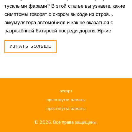
тусклыми фарами? В этой статье вы узнаете, какие
симптомы говорят о скором выходе из строя
аккумулятора автомобиля и как не оказаться с
разряжённой батареей посреди дороги. Яркие
примеры, детали эксплуатации, часто игнорируемые
УЗНАТЬ БОЛЬШЕ
факторы старения АКБ и рекомендации по
своевременной замене — всё это поможет
сэкономить деньги и нервы. Подробно разбираем
признаки износа, советы по обслуживанию и
нюансы хранения. Давайте разберёмся, как дать
своему авто правильный уход.
эскорт
проститутки алматы
проститутка алматы
© 2026. Все права защищены.