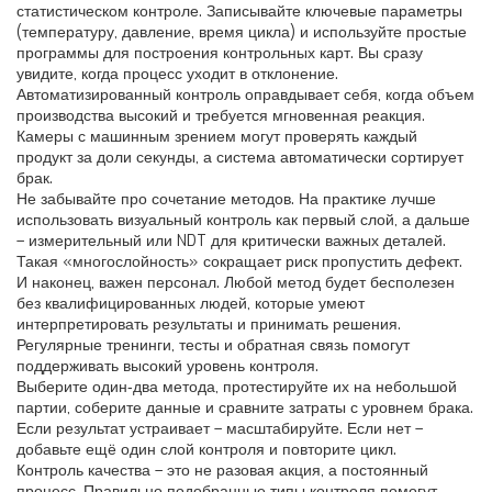
статистическом контроле. Записывайте ключевые параметры
(температуру, давление, время цикла) и используйте простые
программы для построения контрольных карт. Вы сразу
увидите, когда процесс уходит в отклонение.
Автоматизированный контроль оправдывает себя, когда объем
производства высокий и требуется мгновенная реакция.
Камеры с машинным зрением могут проверять каждый
продукт за доли секунды, а система автоматически сортирует
брак.
Не забывайте про сочетание методов. На практике лучше
использовать визуальный контроль как первый слой, а дальше
– измерительный или NDT для критически важных деталей.
Такая «многослойность» сокращает риск пропустить дефект.
И наконец, важен персонал. Любой метод будет бесполезен
без квалифицированных людей, которые умеют
интерпретировать результаты и принимать решения.
Регулярные тренинги, тесты и обратная связь помогут
поддерживать высокий уровень контроля.
Выберите один‑два метода, протестируйте их на небольшой
партии, соберите данные и сравните затраты с уровнем брака.
Если результат устраивает – масштабируйте. Если нет –
добавьте ещё один слой контроля и повторите цикл.
Контроль качества – это не разовая акция, а постоянный
процесс. Правильно подобранные типы контроля помогут