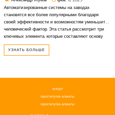
Автоматизированные системы на заводах
становятся все более популярными благодаря
своей эффективности и возможностям уменьшить
человеческий фактор. Эта статья рассмотрит три
ключевых элемента, которые составляют основу
любой автоматизированной системы в
УЗНАТЬ БОЛЬШЕ
промышленности. Понимание этих компонентов
поможет определить, как они могут быть внедрены
для улучшения производительности заводов. В
статье также описаны интересные факты и
практические советы для оптимального
использования автоматизированных систем. От
эскорт
простого понимания до сложных внедрений —
проститутки алматы
прочитайте, чтобы узнать больше.
проститутка алматы