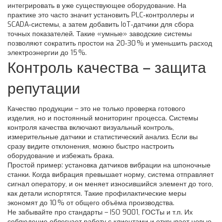
интегрировать в уже существующее оборудование. На
практике это часто значит установить PLC‑контроллеры и
SCADA‑системы, а затем добавить IoT‑датчики для сбора
точных показателей. Такие «умные» заводские системы
позволяют сократить простои на 20‑30 % и уменьшить расход
электроэнергии до 15 %.
Контроль качества – защита
репутации
Качество продукции – это не только проверка готового
изделия, но и постоянный мониторинг процесса. Системы
контроля качества включают визуальный контроль,
измерительные датчики и статистический анализ. Если вы
сразу видите отклонения, можно быстро настроить
оборудование и избежать брака.
Простой пример: установка датчиков вибрации на шпоночные
станки. Когда вибрация превышает норму, система отправляет
сигнал оператору, и он меняет износившийся элемент до того,
как детали испортятся. Такие профилактические меры
экономят до 10 % от общего объёма производства.
Не забывайте про стандарты – ISO 9001, ГОСТы и т.п. Их
соблюдение облегчает работу с клиентами и открывает новые