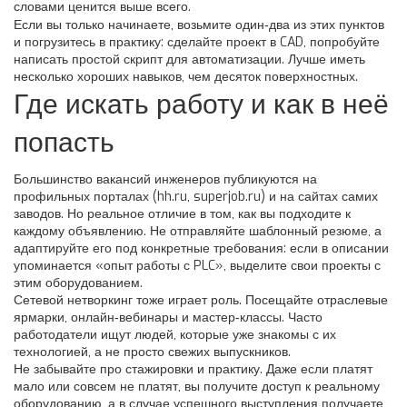
словами ценится выше всего.
Если вы только начинаете, возьмите один‑два из этих пунктов
и погрузитесь в практику: сделайте проект в CAD, попробуйте
написать простой скрипт для автоматизации. Лучше иметь
несколько хороших навыков, чем десяток поверхностных.
Где искать работу и как в неё
попасть
Большинство вакансий инженеров публикуются на
профильных порталах (hh.ru, superjob.ru) и на сайтах самих
заводов. Но реальное отличие в том, как вы подходите к
каждому объявлению. Не отправляйте шаблонный резюме, а
адаптируйте его под конкретные требования: если в описании
упоминается «опыт работы с PLC», выделите свои проекты с
этим оборудованием.
Сетевой нетворкинг тоже играет роль. Посещайте отраслевые
ярмарки, онлайн‑вебинары и мастер‑классы. Часто
работодатели ищут людей, которые уже знакомы с их
технологией, а не просто свежих выпускников.
Не забывайте про стажировки и практику. Даже если платят
мало или совсем не платят, вы получите доступ к реальному
оборудованию, а в случае успешного выступления получаете