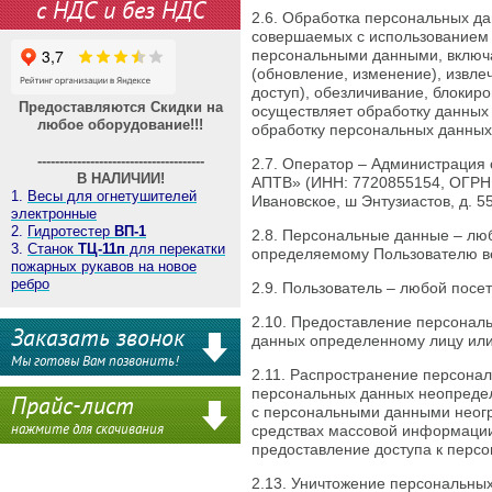
с НДС и без НДС
2.6. Обработка персональных да
совершаемых с использованием с
персональными данными, включая
(обновление, изменение), извле
доступ), обезличивание, блокир
Предоставляются Скидки на
осуществляет обработку данных 
любое оборудование!!!
обработку персональных данных
--------------------------------------
2.7. Оператор – Администрация
В НАЛИЧИИ!
АПТВ» (ИНН: 7720855154, ОГРН: 
1.
Весы для огнетушителей
Ивановское, ш Энтузиастов, д. 55
электронные
2.
Гидротестер
ВП-1
2.8. Персональные данные – лю
3.
Станок
ТЦ-11п
для перекатки
определяемому Пользователю веб
пожарных рукавов на новое
ребро
2.9. Пользователь – любой посет
2.10. Предоставление персонал
Заказать звонок
данных определенному лицу или
Мы готовы Вам позвонить!
2.11. Распространение персона
персональных данных неопредел
Прайс-лист
с персональными данными неогр
нажмите для скачивания
средствах массовой информаци
предоставление доступа к перс
2.13. Уничтожение персональных