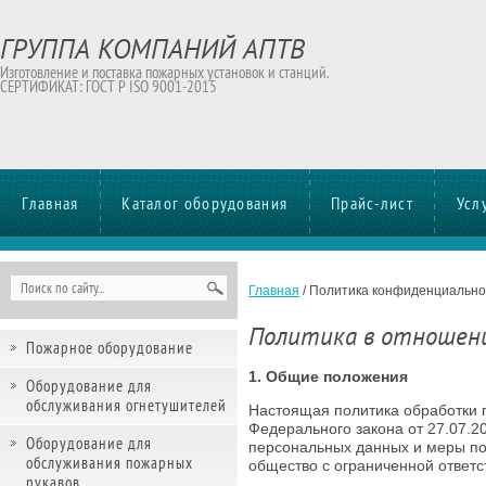
ГРУППА КОМПАНИЙ АПТВ
Изготовление и поставка пожарных установок и станций.
СЕРТИФИКАТ: ГОСТ Р ISO 9001-2015
Главная
Каталог оборудования
Прайс-лист
Усл
Главная
/
Политика конфиденциально
Политика в отношени
Пожарное оборудование
1. Общие положения
Оборудование для
обслуживания огнетушителей
Настоящая политика обработки 
Федерального закона от 27.07.
Оборудование для
персональных данных и меры п
обслуживания пожарных
общество с ограниченной отве
рукавов